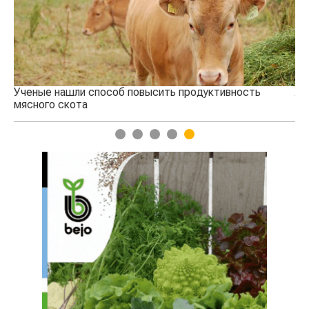
Ученые нашли способ повысить продуктивность
Жа
мясного скота
1
2
3
4
5