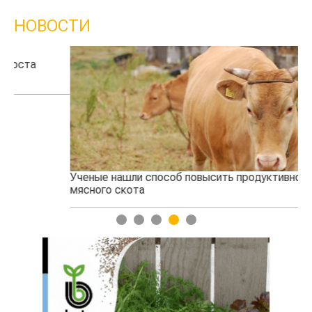
НОВОСТИ
Ученые нашли способ повысить продуктивность
Кт
мясного скота
аг
1
2
3
4
5