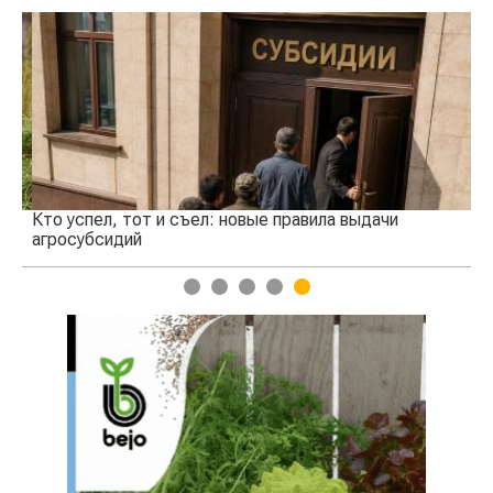
Кто успел, тот и съел: новые правила выдачи
Ка
агросубсидий
пр
1
2
3
4
5