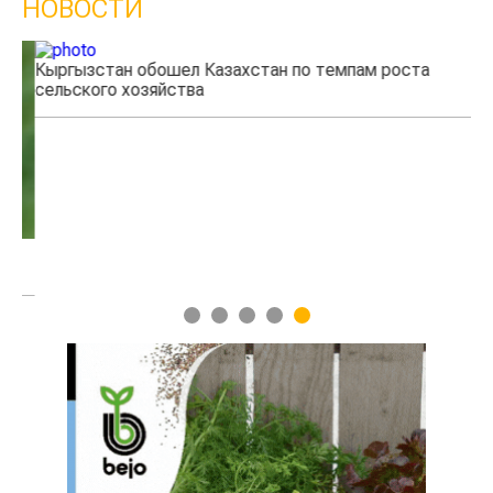
НОВОСТИ
Кыргызстан обошел Казахстан по темпам роста
Ка
сельского хозяйства
эк
1
2
3
4
5