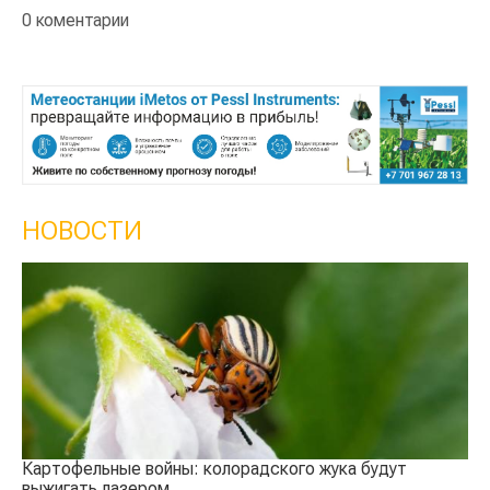
0 коментарии
НОВОСТИ
Кы
се
Картофельные войны: колорадского жука будут
выжигать лазером