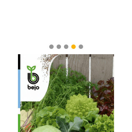
Ученые нашли способ повысить продуктивнос
мясного скота
1
2
3
4
5