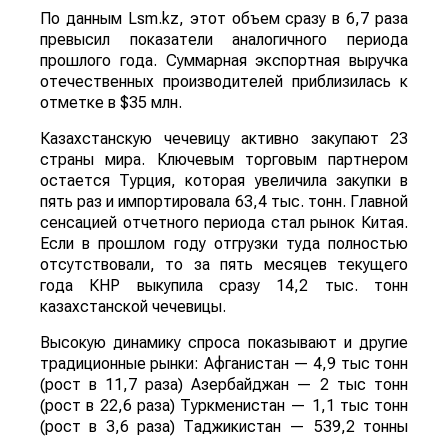
По данным Lsm.kz, этот объем сразу в 6,7 раза
превысил показатели аналогичного периода
прошлого года. Суммарная экспортная выручка
отечественных производителей приблизилась к
отметке в $35 млн.
Казахстанскую чечевицу активно закупают 23
страны мира. Ключевым торговым партнером
остается Турция, которая увеличила закупки в
пять раз и импортировала 63,4 тыс. тонн. Главной
сенсацией отчетного периода стал рынок Китая.
Если в прошлом году отгрузки туда полностью
отсутствовали, то за пять месяцев текущего
года КНР выкупила сразу 14,2 тыс. тонн
казахстанской чечевицы.
Высокую динамику спроса показывают и другие
традиционные рынки: Афганистан — 4,9 тыс тонн
(рост в 11,7 раза) Азербайджан — 2 тыс тонн
(рост в 22,6 раза) Туркменистан — 1,1 тыс тонн
(рост в 3,6 раза) Таджикистан — 539,2 тонны
(рост в 23,4 раза) Польша — 462 тонны (рост в