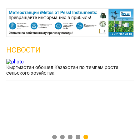
НОВОСТИ
Кыргызстан обошел Казахстан по темпам роста
Ка
сельского хозяйства
эк
1
2
3
4
5