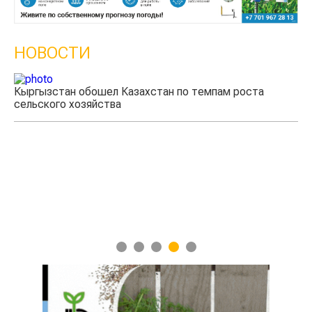
НОВОСТИ
Кыргызстан обошел Казахстан по темпам роста
сельского хозяйства
Уч
мя
1
2
3
4
5