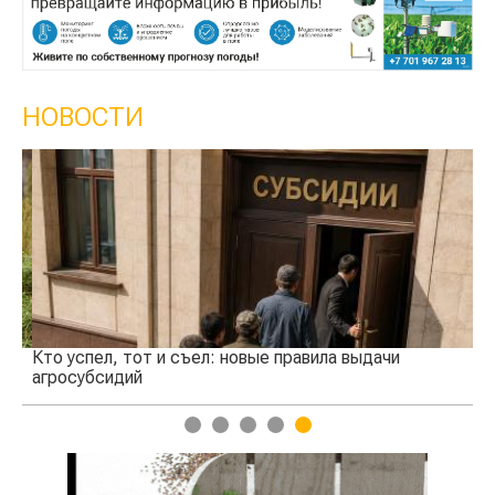
НОВОСТИ
Кто успел, тот и съел: новые правила выдачи
Ка
агросубсидий
пр
1
2
3
4
5