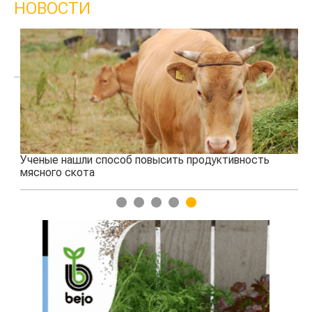
НОВОСТИ
Ученые нашли способ повысить продуктивность
Жа
мясного скота
1
2
3
4
5