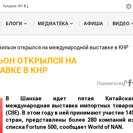
Рис 408 $
Пшеница 423 $
БЛОГИ
МЕДИАТЕКА
АФИША
ВИДЕО
вильон открылся на международной выставке в КНР
ЬОН ОТКРЫЛСЯ НА
ВКЕ В КНР
Казахстанское
Картофельн
сельхозсырье
войны: коло
используют для
жука будут 
Поделиться
производства
лазером
лива
В Шанхае идет пятая Китайска
международная выставка импортных товаро
(CIIE). В этом году в ней принимают участие 14
стран, представлены более 280 компаний и
списка Fortune 500, сообщает
World
of
NAN
.