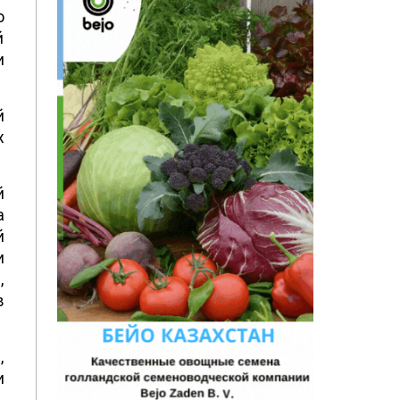
о
й
и
й
х
й
а
й
и
,
в
,
и