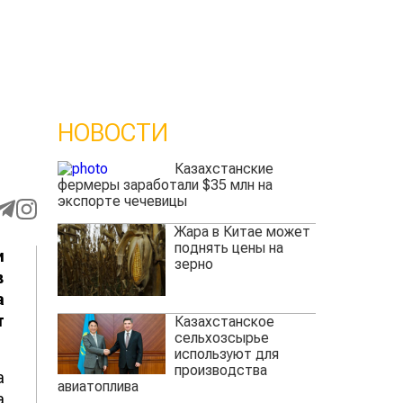
НОВОСТИ
Казахстанские
фермеры заработали $35 млн на
экспорте чечевицы
Жара в Китае может
поднять цены на
и
зерно
в
а
т
Казахстанское
сельхозсырье
используют для
производства
а
авиатоплива
а