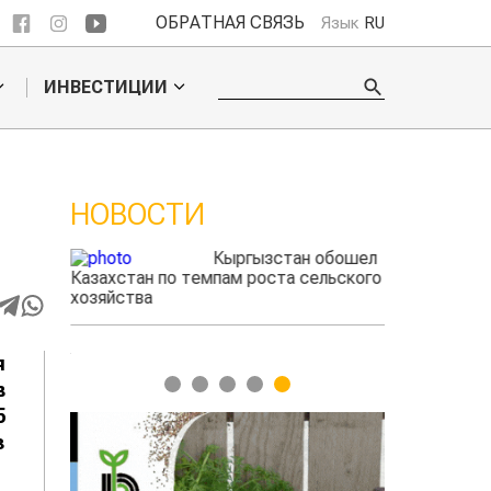
ОБРАТНАЯ СВЯЗЬ
Язык
RU
ИНВЕСТИЦИИ
НОВОСТИ
ые
Кыргызстан обошел
радского
Казахстан по темпам роста сельского
фермеры зар
выжигать
хозяйства
экспорте че
я
1
2
3
4
5
в
5
з