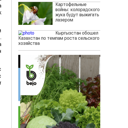
Картофельные
а
войны: колорадского
к
жука будут выжигать
лазером
м
Кыргызстан обошел
.
Казахстан по темпам роста сельского
хозяйства
а
н
с
с
т