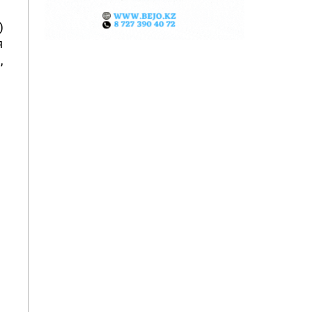
)
я
,