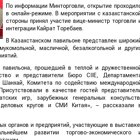
По информации Минторговли, открытие проходил
в онлайн-режиме. В мероприятии с казахстанско
стороны принял участие вице-министр торговли 
интеграции Кайрат Торебаев.
В Казахстанском павильоне представлен широки
мукомольной, масличной, безалкогольной и други
риятий.
о павильона, прошедшей в теплой и дружественно
ство и представители Бюро CIIE, Департамент
. Шанхай, Комитета по содействию международно
Присутствовали в качестве гостей представител
атских игр, зарубежных генеральных консульств
 деловых кругов и СМИ Китая», – рассказали 
ых органов и предприятий, участвующие в выставке
льнейшем развитии торгово-экономического 
станом.