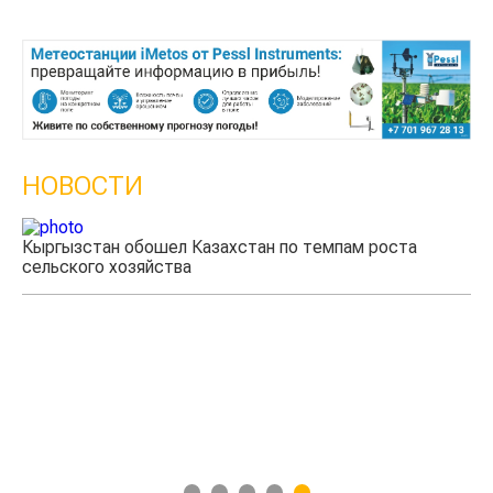
НОВОСТИ
Кыргызстан обошел Казахстан по темпам роста
Ка
сельского хозяйства
эк
1
2
3
4
5