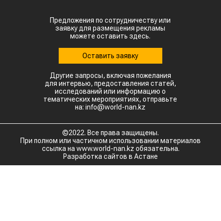
текущего года КНР выкупила сразу 14,2 тыс.
тонн казахстанской чечевицы.
Высокую динамику спроса показывают и другие
традиционные рынки: Афганистан — 4,9 тыс
тонн (рост в 11,7 раза) Азербайджан — 2 тыс
тонн (рост в 22,6 раза) Туркменистан — 1,1 тыс
тонн (рост в 3,6 раза) Таджикистан — 539,2
тонны (рост в 23,4 раза) Польша — 462 тонны
(рост в 21 раз).
Смотрите больше интересных агроновостей
Казахстана на нашем канале
telegram
, узнавайте
о важных событиях в
facebook
и
подписывайтесь на
youtube
канал и
instagram
.
Обсуждение