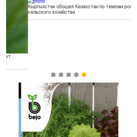
Кыргызстан обошел Казахстан по темпам роста
Ка
сельского хозяйства
эк
1
2
3
4
5