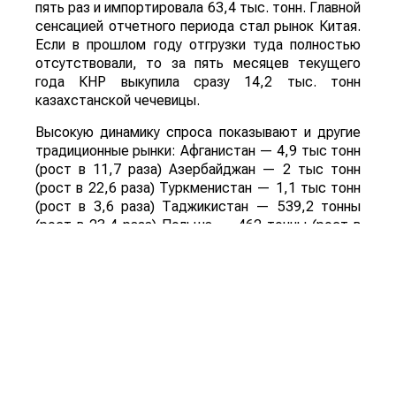
пять раз и импортировала 63,4 тыс. тонн. Главной
сенсацией отчетного периода стал рынок Китая.
Если в прошлом году отгрузки туда полностью
отсутствовали, то за пять месяцев текущего
года КНР выкупила сразу 14,2 тыс. тонн
казахстанской чечевицы.
Высокую динамику спроса показывают и другие
традиционные рынки: Афганистан — 4,9 тыс тонн
(рост в 11,7 раза) Азербайджан — 2 тыс тонн
(рост в 22,6 раза) Туркменистан — 1,1 тыс тонн
(рост в 3,6 раза) Таджикистан — 539,2 тонны
(рост в 23,4 раза) Польша — 462 тонны (рост в
21 раз).
Смотрите больше интересных агроновостей
Казахстана на нашем канале
telegram
, узнавайте
о важных событиях в
facebook
и подписывайтесь
на
youtube
канал и
instagram
.