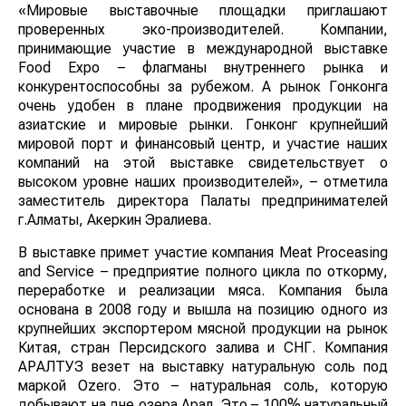
«Мировые выставочные площадки приглашают
проверенных эко-производителей. Компании,
принимающие участие в международной выставке
Food Expo – флагманы внутреннего рынка и
конкурентоспособны за рубежом. А рынок Гонконга
очень удобен в плане продвижения продукции на
азиатские и мировые рынки. Гонконг крупнейший
мировой порт и финансовый центр, и участие наших
компаний на этой выставке свидетельствует о
высоком уровне наших производителей», – отметила
заместитель директора Палаты предпринимателей
г.Алматы, Акеркин Эралиева.
В выставке примет участие компания Meat Proceasing
and Service – предприятие полного цикла по откорму,
переработке и реализации мяса. Компания была
основана в 2008 году и вышла на позицию одного из
крупнейших экспортером мясной продукции на рынок
Китая, стран Персидского залива и СНГ. Компания
АРАЛТУЗ везет на выставку натуральную соль под
маркой Оzero. Это – натуральная соль, которую
добывают на дне озера Арал. Это – 100% натуральный