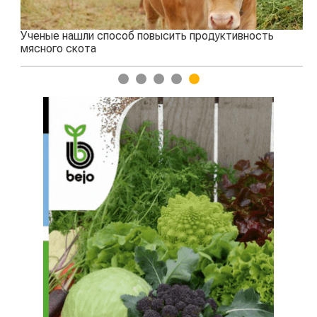
Ученые нашли способ повысить продуктивность
Жа
мясного скота
1
2
3
4
5