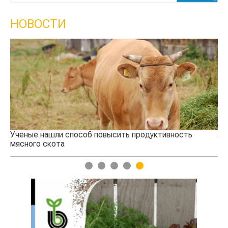
НОВОСТИ
Ученые нашли способ повысить продуктивность
Жа
мясного скота
1
2
3
4
5