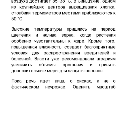
воздуха достигает 35–38 °C. В Синьцзяне, одном
из крупнейших центров выращивания хлопка,
столбики термометров местами приближаются к
50 °C.
Высокие температуры пришлись на период
цветения и налива зерна, когда растения
особенно чувствительны к жаре. Кроме того,
повышенная влажность создает благоприятные
условия для распространения вредителей и
болезней. Власти уже рекомендовали аграриям
увеличить объемы орошения и принять
дополнительные меры для защиты посевов.
Пока речь идет лишь о рисках, а не о
фактическом неурожае. Оценить масштаб
возможных потерь удастся только после начала
уборочной кампании. Однако ситуация находится
под пристальным вниманием, поскольку осенний
урожай обеспечивает около трех четвертей
всего производства зерна в Китае.
Для Казахстана развитие событий может иметь