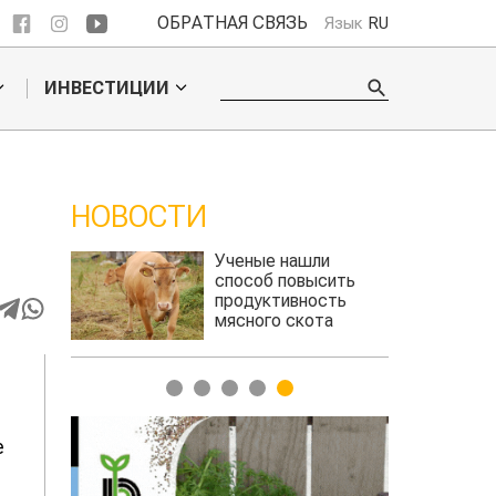
ОБРАТНАЯ СВЯЗЬ
Язык
RU
ИНВЕСТИЦИИ
НОВОСТИ
ли
Жара в Китае может
сить
поднять цены на
сть
зерно
та
авиатоплива
1
2
3
4
5
е