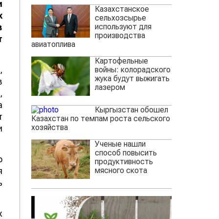
и
Казахстанское
х
сельхозсырье
используют для
в
производства
т
авиатоплива
Картофельные
,
войны: колорадского
жука будут выжигать
в
лазером
,
а
Кыргызстан обошел
т
Казахстан по темпам роста сельского
хозяйства
и
Ученые нашли
способ повысить
о
продуктивность
мясного скота
я
ь
х