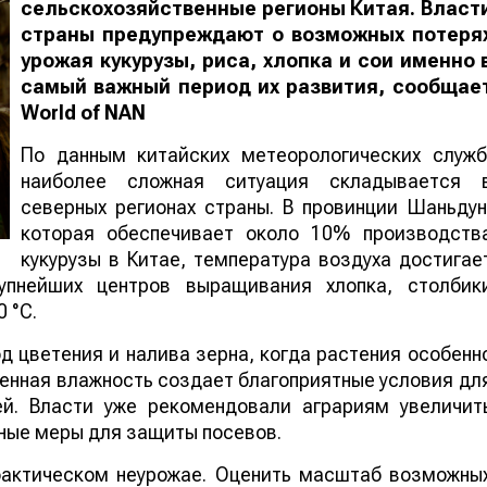
сельскохозяйственные регионы Китая. Власт
страны предупреждают о возможных потеря
урожая кукурузы, риса, хлопка и сои именно 
самый важный период их развития, сообщае
World
of
NAN
По данным китайских метеорологических служб
наиболее сложная ситуация складывается 
северных регионах страны. В провинции Шаньдун
которая обеспечивает около 10% производств
кукурузы в Китае, температура воздуха достигае
упнейших центров выращивания хлопка, столбик
 °C.
 цветения и налива зерна, когда растения особенн
шенная влажность создает благоприятные условия дл
ей. Власти уже рекомендовали аграриям увеличит
ные меры для защиты посевов.
 фактическом неурожае. Оценить масштаб возможны