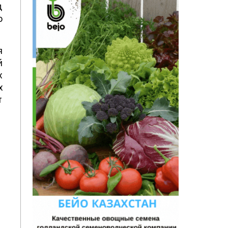
д
о
я
й
х
х
т