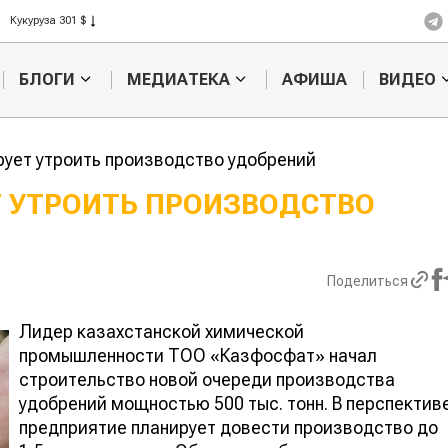
Кукуруза 301 $
Рис 408 $
Пшеница 423 $
БЛОГИ
МЕДИАТЕКА
АФИША
ВИДЕО
ует утроить производство удобрений
 УТРОИТЬ ПРОИЗВОДСТВО
Ученые наш
способ повы
продуктивно
Поделиться
мясного ско
Лидер казахстанской химической
промышленности ТОО «Казфосфат» начал
строительство новой очереди производства
удобрений мощностью 500 тыс. тонн. В перспектив
предприятие планирует довести производство до