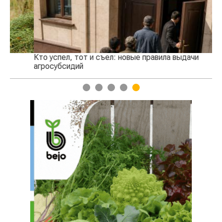
Кто успел, тот и съел: новые правила выдачи
Ка
агросубсидий
пр
1
2
3
4
5