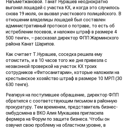
Нагыметжановой. Танат Нурашев неоднократно
выгонял лошадей с участка КХ, и когда это случилось
снова 19 июля, он вызвал участкового полицейского. В
отношении владелицы лошадей был составлен
административный протокол о потраве, то есть об
истреблении посевов, и наложен штраф в размере 4
500 тенге», – рассказал директор ФПП Жарминского
района Канат Шарипов.
Как считает Т.Нурашев, соседка решила ему
отомстить, и в 10 часов того же дня привезла с
незаконной проверкой на участок КХ троих
сотрудников «Фитосанитарии», которые наложили на
крестьянское хозяйство штраф в размере 10 МРП (30
630 тенге).
Реагируя на поступившее обращение, директор ФПП
обратился с соответствующим письмом в районную
прокуратуру. Тем временем, представитель бизнес-
омбудсмена в ВКО Алия Мукашева пригласила
фермера на Форум по защите бизнеса. Чтобы он
озвучил свою проблему на областном уровне, в