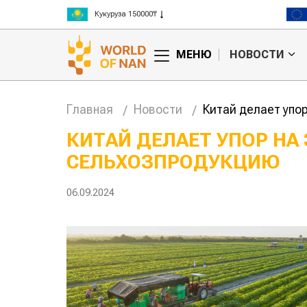
Кукуруза 150000₸
Рис 300000₸
Пшеница 3 класс 125000₸
МЕНЮ
НОВОСТИ
Главная
Новости
Китай делает упо
КИТАЙ ДЕЛАЕТ УПОР НА
СЕЛЬХОЗПРОДУКЦИЮ
Жара в Китае может
К
поднять цены на
с
зерно
и
06.09.2024
п
авиатоплива