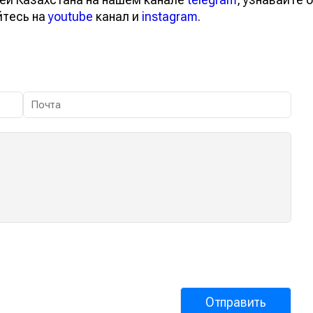
йтесь на
youtube
канал и
instagram
.