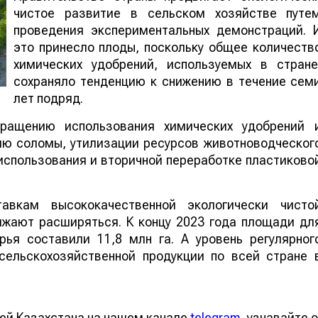
чистое развитие в сельском хозяйстве путе
проведения экспериментальных демонстраций. 
это принесло плоды, поскольку общее количеств
химических удобрений, используемых в стране
сохраняло тенденцию к снижению в течение сем
лет подряд.
ращению использования химических удобрений 
ию соломы, утилизации ресурсов животноводческог
использования и вторичной переработке пластиково
авкам высококачественной экологически чисто
лжают расширяться. К концу 2023 года площади дл
рья составили 11,8 млн га. А уровень регулярног
сельскохозяйственной продукции по всей стране 
ей Казахстана на нашем канале
telegram
, узнавайте о