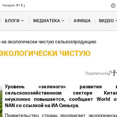
Кукуруза 301 $
Рис 408 $
Пшеница 423 $
БЛОГИ
МЕДИАТЕКА
АФИША
ВИДЕО
р на экологически чистую сельхозпродукцию
 ЭКОЛОГИЧЕСКИ ЧИСТУЮ
азахстанское
Картофельные
ельхозсырье
войны: колорадского
К
спользуют для
жука будут выжигать
х
Поделиться
роизводства
лазером
Уровень «зеленого» развития 
сельскохозяйственном секторе Кита
неуклонно повышается, сообщает
World
o
NAN
со ссылкой на ИА Синьхуа.
Правительство страны продвигает экологическ