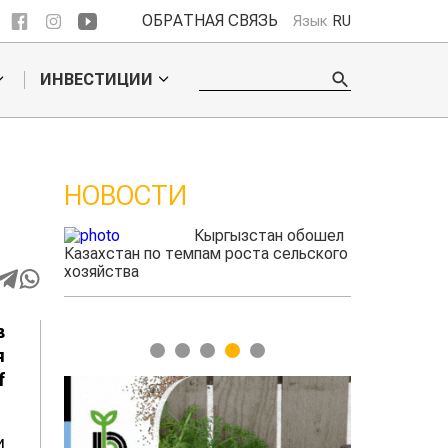
ОБРАТНАЯ СВЯЗЬ
Язык
RU
ИНВЕСТИЦИИ
НОВОСТИ
Кыргызстан обошел
Учены
азахстан по темпам роста сельского
спосо
озяйства
проду
мясно
в
1
2
3
4
5
я
f
и