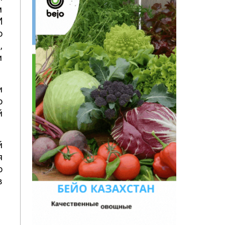
м
И
о
,
и
и
о
й
й
я
о
в