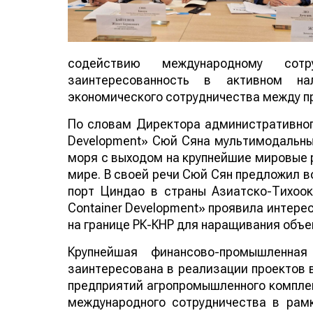
содействию международному сот
заинтересованность в активном на
экономического сотрудничества между п
По словам Директора административного 
Development» Сюй Сяна мультимодальны
моря с выходом на крупнейшие мировые р
мире. В своей речи Сюй Сян предложил в
порт Циндао в страны Азиатско-Тихоокеа
Container Development» проявила интере
на границе РК-КНР для наращивания объе
Крупнейшая финансово-промышленная
заинтересована в реализации проектов 
предприятий агропромышленного компле
международного сотрудничества в рам