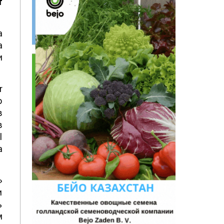
т
а
а
и
r
о
в
з
l
а
»
и
ь
м