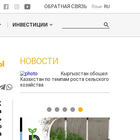
ОБРАТНАЯ СВЯЗЬ
Язык
RU
ИНВЕСТИЦИИ
НОВОСТИ
Ы
ые
Кыргызстан обошел
радского
Казахстан по темпам роста сельского
фермеры зар
выжигать
хозяйства
экспорте че
К
1
2
3
4
5
а
ь
о
в