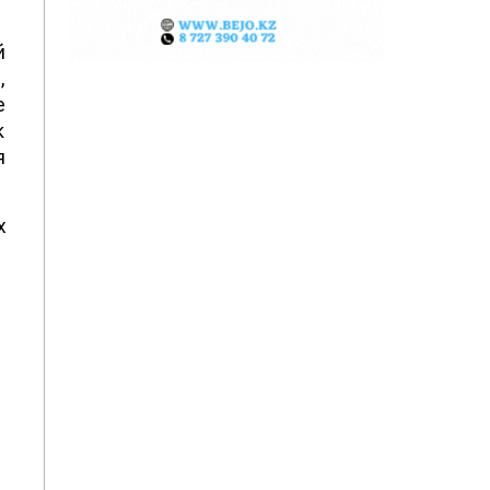
й
,
е
к
я
х