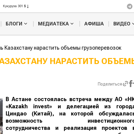
Рис 408 $
Пшеница 423 $
БЛОГИ
МЕДИАТЕКА
АФИША
ВИДЕО
чь Казахстану нарастить объемы грузоперевозок
КАЗАХСТАНУ НАРАСТИТЬ ОБЪЕМ
Казахстанское
Картофельн
сельхозсырье
войны: коло
используют для
жука будут 
Поделиться
производства
лазером
лива
В Астане состоялась встреча между АО «Н
«
K
azakh invest» и делегацией из город
Циндао (Китай), на которой обсуждалас
возможность инвестиционног
сотрудничества и реализация проектов 