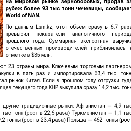
на мировом рынке зернобобовых, продав з
рубеж более 93 тыс тонн чечевицы, сообщае
World
of
NAN
.
По данным Lsm.kz, этот объем сразу в 6,7 раз
превысил показатели аналогичного период
прошлого года. Суммарная экспортная выручк
отечественных производителей приблизилась 
отметке в $35 млн.
ают 23 страны мира. Ключевым торговым партнеро
купки в пять раз и импортировала 63,4 тыс. тонн
ал рынок Китая. Если в прошлом году отгрузки туд
яцев текущего года КНР выкупила сразу 14,2 тыс. тон
 другие традиционные рынки: Афганистан — 4,9 ты
 тыс тонн (рост в 22,6 раза) Туркменистан — 1,1 ты
,2 тонны (рост в 23,4 раза) Польша — 462 тонны (рос