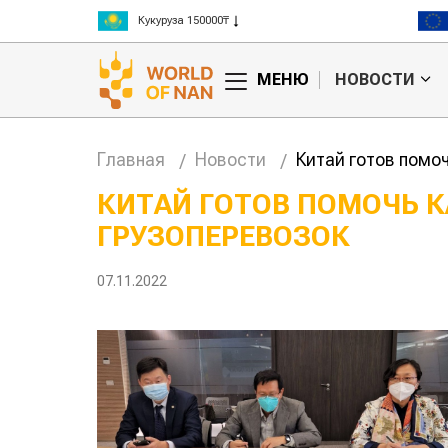
Рис 300000₸
Пшеница 3 класс 125000₸
МЕНЮ
НОВОСТИ
Главная
Новости
Китай готов помо
КИТАЙ ГОТОВ ПОМОЧЬ 
ГРУЗОПЕРЕВОЗОК
анские
Жара в Китае может
млн на
поднять цены на
зерно
07.11.2022
авиатоп