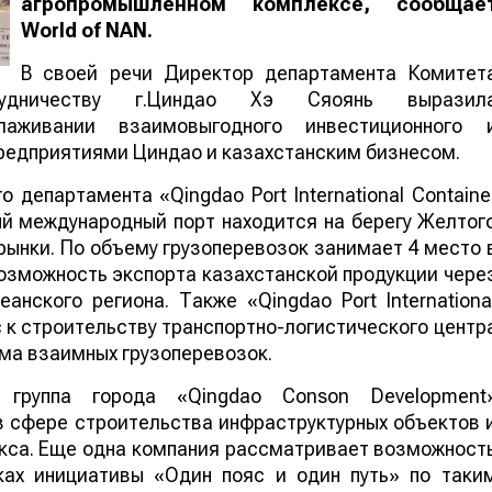
агропромышленном комплексе, сообщае
World
of
NAN
.
В своей речи Директор департамента Комитет
рудничеству г.Циндао Хэ Сяоянь выразил
лаживании взаимовыгодного инвестиционного 
редприятиями Циндао и казахстанским бизнесом.
департамента «Qingdao Port International Containe
й международный порт находится на берегу Желтог
ынки. По объему грузоперевозок занимает 4 место 
озможность экспорта казахстанской продукции чере
нского региона. Также «Qingdao Port Internationa
с к строительству транспортно-логистического центр
ма взаимных грузоперевозок.
 группа города «Qingdao Conson Development
в сфере строительства инфраструктурных объектов 
кса. Еще одна компания рассматривает возможност
ках инициативы «Один пояс и один путь» по таки