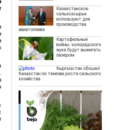
а
т
Казахстанское
сельхозсырье
используют для
производства
а
авиатоплива
а
Картофельные
а
войны: колорадского
к
жука будут выжигать
лазером
м
Кыргызстан обошел
.
Казахстан по темпам роста сельского
хозяйства
а
н
с
с
т