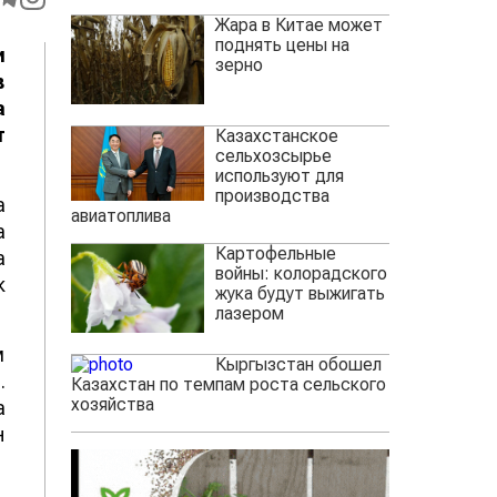
Жара в Китае может
поднять цены на
и
зерно
в
а
т
Казахстанское
сельхозсырье
используют для
производства
а
авиатоплива
а
Картофельные
а
войны: колорадского
к
жука будут выжигать
лазером
м
Кыргызстан обошел
.
Казахстан по темпам роста сельского
хозяйства
а
н