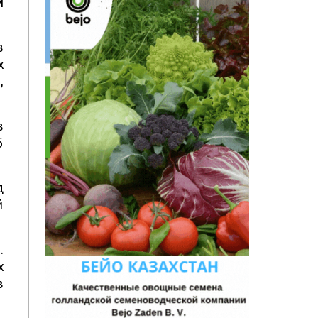
й
в
х
,
в
5
д
й
.
х
в