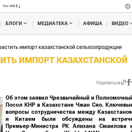
Рис 408 $
Пшеница 423 $
БЛОГИ
МЕДИАТЕКА
АФИША
ВИДЕО
растить импорт казахстанской сельхозпродукции
ТИТЬ ИМПОРТ КАЗАХСТАНСКОЙ
Казахстанское
Картофельн
сельхозсырье
войны: коло
используют для
жука будут 
Поделиться
производства
лазером
лива
Об этом заявил Чрезвычайный и Полномочны
Посол КНР в Казахстане Чжан Сяо. Ключевы
вопросы сотрудничества между Казахстано
и Китаем были обсуждены на встреч
Премьер-Министра РК Алихана Смаилова 