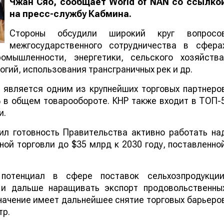
Чжан Сяо, сообщает
World of NAN
со ссылко
на пресс-службу Кабмина.
Стороны обсудили широкий круг вопросо
межгосударственного сотрудничества в сфера
ромышленности, энергетики, сельского хозяйства
огий, использования трансграничных рек и др.
 является одним из крупнейших торговых партнеро
% в общем товарообороте. КНР также входит в ТОП-
и.
ил готовность Правительства активно работать на
ой торговли до $35 млрд к 2030 году, поставленно
отенциал в сфере поставок сельхозпродукции
 и дальше наращивать экспорт продовольственны
значение имеет дальнейшее снятие торговых барьеро
тр.