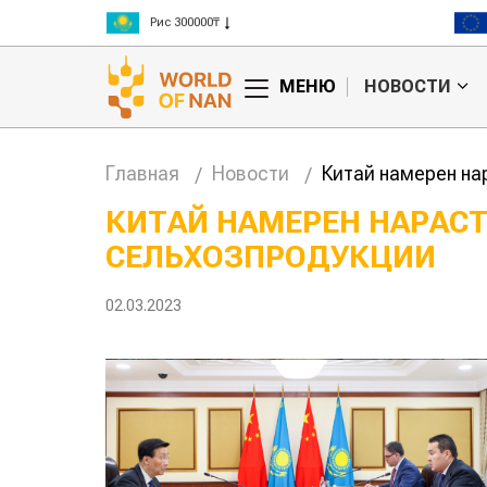
Рис 300000₸
Пшеница 3 класс 125000₸
МЕНЮ
НОВОСТИ
Главная
Новости
Китай намерен на
КИТАЙ НАМЕРЕН НАРАС
СЕЛЬХОЗПРОДУКЦИИ
анские
Жара в Китае может
млн на
поднять цены на
зерно
02.03.2023
авиатоп