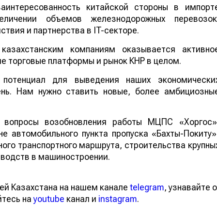
интересованность китайской стороны в импорт
величении объемов железнодорожных перевозок
твия и партнерства в IT-секторе.
казахстанским компаниям оказывается активно
ие торговые платформы и рынок КНР в целом.
потенциал для выведения наших экономически
ень. Нам нужно ставить новые, более амбициозны
 вопросы возобновления работы МЦПС «Хоргос»
не автомобильного пункта пропуска «Бахты-Покиту»
ого транспортного маршрута, строительства крупны
зводств в машиностроении.
ей Казахстана на нашем канале
telegram
, узнавайте о
йтесь на
youtube
канал и
instagram
.