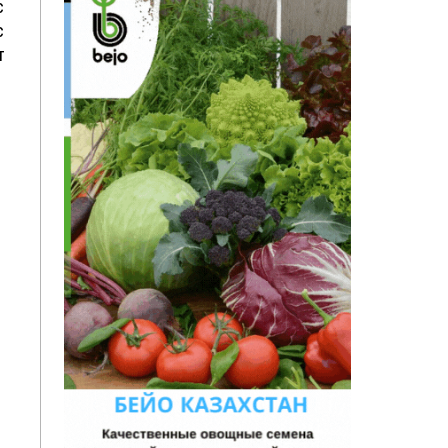
с
с
т