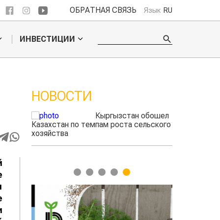
ОБРАТНАЯ СВЯЗЬ
Язык
RU
ИНВЕСТИЦИИ
НОВОСТИ
ые
Кыргызстан обошел
радского
Казахстан по темпам роста сельского
фермеры зар
выжигать
хозяйства
экспорте че
й
1
2
3
4
5
е
м
е
и