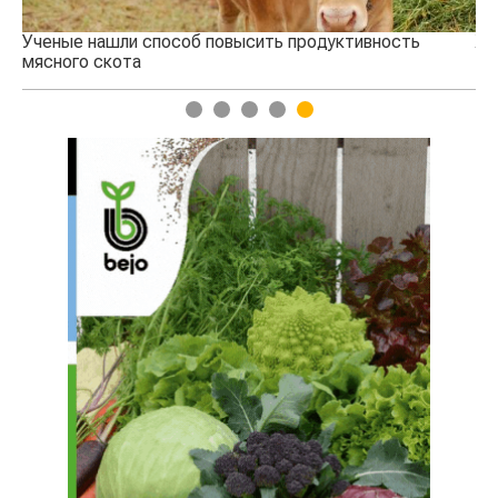
Ученые нашли способ повысить продуктивность
Жа
мясного скота
1
2
3
4
5