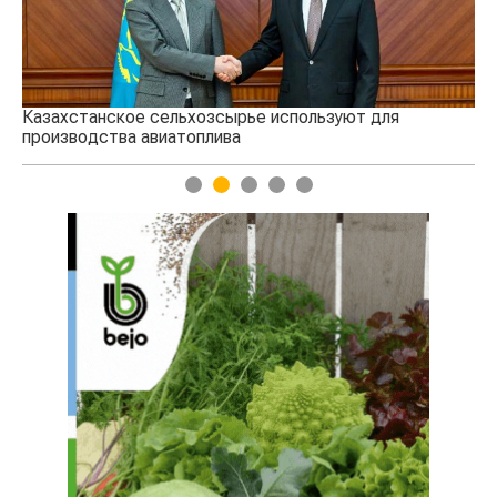
Картофельные войны: колорадского жука будут
выжигать лазером
1
2
3
4
5