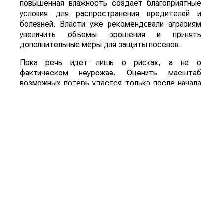
повышенная влажность создает благоприятные
условия для распространения вредителей и
болезней. Власти уже рекомендовали аграриям
увеличить объемы орошения и принять
дополнительные меры для защиты посевов.
Пока речь идет лишь о рисках, а не о
фактическом неурожае. Оценить масштаб
возможных потерь удастся только после начала
уборочной кампании. Однако ситуация находится
под пристальным вниманием, поскольку осенний
урожай обеспечивает около трех четвертей
всего производства зерна в Китае.
Для Казахстана развитие событий может иметь
и положительную сторону. Китай остается одним
из крупнейших мировых импортеров
сельхозпродукции. Если собственный урожай
окажется ниже ожидаемого, стране, вероятно,
придется увеличить закупки зерна и кормовых
культур на внешних рынках. Кроме того,
возможное сокращение урожая в одной из