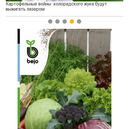
ут
1
2
3
4
5