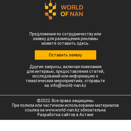
Казахстана совершили масштабный прорыв
на мировом рынке зернобобовых, продав за
рубеж более 93 тыс тонн чечевицы,
сообщает
World
of
NAN
.
По данным Lsm.kz, этот объем сразу в 6,7 раза
превысил показатели аналогичного периода
прошлого года. Суммарная экспортная выручка
отечественных производителей приблизилась к
отметке в $35 млн.
Казахстанскую чечевицу активно закупают 23
страны мира. Ключевым торговым партнером
остается Турция, которая увеличила закупки в
пять раз и импортировала 63,4 тыс. тонн. Главной
сенсацией отчетного периода стал рынок Китая.
Если в прошлом году отгрузки туда полностью
отсутствовали, то за пять месяцев текущего
года КНР выкупила сразу 14,2 тыс. тонн
казахстанской чечевицы.
Высокую динамику спроса показывают и другие
традиционные рынки: Афганистан — 4,9 тыс тонн