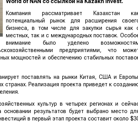
World
of
NAN
со ссылкой на K
azakh
I
nvest
.
Компания рассматривает Казахстан ка
потенциальный рынок для расширения своег
бизнеса, в том числе для закупки сырья как 
местных, так и с международных поставок. Особо
внимание было уделено возможностя
ьскохозяйственными предприятиями, что може
ных мощностей и обеспечению стабильных поставо
нирует поставлять на рынки Китая, США и Европы
х странах. Реализация проекта приведет к создани
еления.
зяйственных культур в четырех регионах и сейча
а основании результатов будет выбрано место дл
нвестиций в первый этап проекта составит около $3