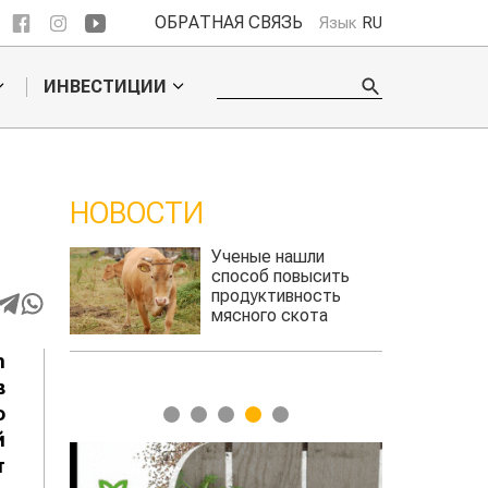
ОБРАТНАЯ СВЯЗЬ
Язык
RU
ИНВЕСТИЦИИ
НОВОСТИ
ли
Кто успел, тот и
сить
съел: новые правила
сть
выдачи агросубсидий
та
авиатоплива
n
в
о
1
2
3
4
5
й
т