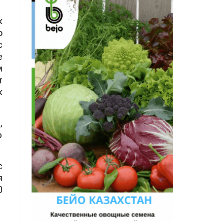
к
о
с
е
м
т
к
,
ю
с
я
0