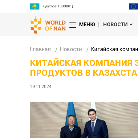
Рис 300000₸
Пшеница 3 класс 125000₸
МЕНЮ
НОВОСТИ
Главная
Новости
Китайская компан
КИТАЙСКАЯ КОМПАНИЯ 
ПРОДУКТОВ В КАЗАХСТА
анское
Картофельные
сырье
войны: колорадского
Казахст
уют для
жука будут выжигать
хозяйст
19.11.2024
дства
лазером