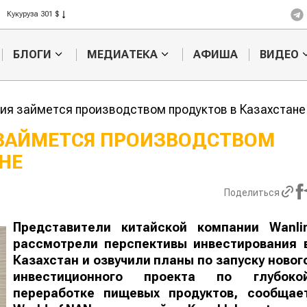
Рис 408 $
Пшеница 423 $
БЛОГИ
МЕДИАТЕКА
АФИША
ВИДЕО
ия займется производством продуктов в Казахстане
ЗАЙМЕТСЯ ПРОИЗВОДСТВОМ
НЕ
Кыргызстан обошел
Ученые наш
ан по темпам роста сельского
способ повы
ва
продуктивно
Поделиться
мясного ско
Представители китайской компании
Wanli
рассмотрели перспективы инвестирования 
Казахстан и озвучили планы по запуску новог
инвестиционного проекта по глубоко
переработке пищевых продуктов, сообщае