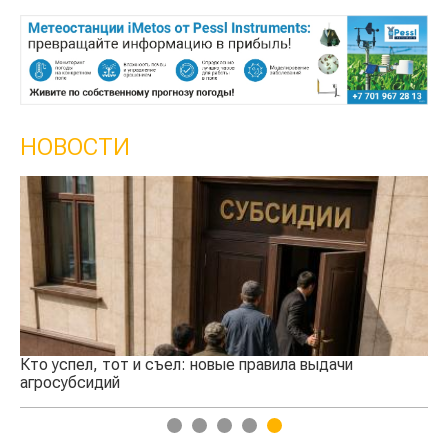
НОВОСТИ
Кто успел, тот и съел: новые правила выдачи
Ка
агросубсидий
пр
1
2
3
4
5