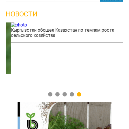
НОВОСТИ
Кыргызстан обошел Казахстан по темпам роста
Ка
сельского хозяйства
эк
1
2
3
4
5