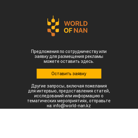
Предложения по сотрудничеству или
заявку для размещения рекламы
можете оставить здесь.
Оставить заявку
Другие запросы, включая пожелания
для интервью, предоставления статей,
исследований или информацию о
тематических мероприятиях, отправьте
на: info@world-nan.kz
©2022. Все права защищены.
При полном или частичном использовании материалов
ссылка на www.world-nan.kz обязательна.
Разработка сайтов в Астане