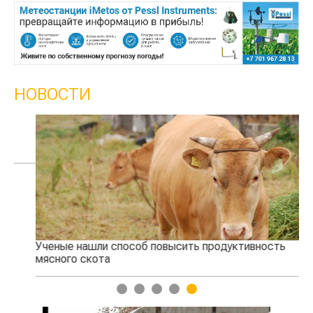
НОВОСТИ
Ученые нашли способ повысить продуктивность
Жа
мясного скота
1
2
3
4
5