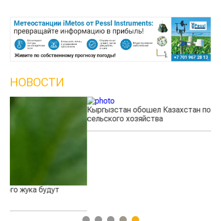
НОВОСТИ
Кыргызстан обошел Казахстан по темпам роста
Ка
сельского хозяйства
эк
1
2
3
4
5