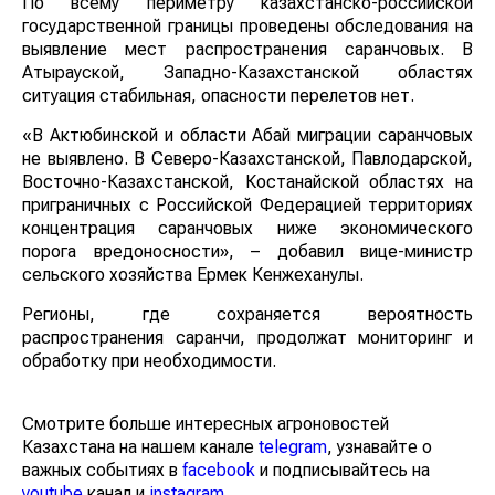
По всему периметру казахстанско-российской
государственной границы проведены обследования на
выявление мест распространения саранчовых. В
Атырауской, Западно-Казахстанской областях
ситуация стабильная, опасности перелетов нет.
«В Актюбинской и области Абай миграции саранчовых
не выявлено. В Северо-Казахстанской, Павлодарской,
Восточно-Казахстанской, Костанайской областях на
приграничных с Российской Федерацией территориях
концентрация саранчовых ниже экономического
порога вредоносности», – добавил вице-министр
сельского хозяйства Ермек Кенжеханулы.
Регионы, где сохраняется вероятность
распространения саранчи, продолжат мониторинг и
обработку при необходимости.
Смотрите больше интересных агроновостей
Казахстана на нашем канале
telegram
, узнавайте о
важных событиях в
facebook
и подписывайтесь на
youtube
канал и
instagram
.