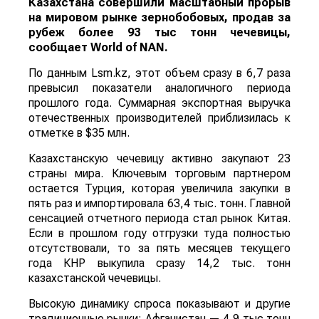
Казахстана совершили масштабный прорыв
на мировом рынке зернобобовых, продав за
рубеж более 93 тыс тонн чечевицы,
сообщает
World
of
NAN
.
По данным Lsm.kz, этот объем сразу в 6,7 раза
превысил показатели аналогичного периода
прошлого года. Суммарная экспортная выручка
отечественных производителей приблизилась к
отметке в $35 млн.
Казахстанскую чечевицу активно закупают 23
страны мира. Ключевым торговым партнером
остается Турция, которая увеличила закупки в
пять раз и импортировала 63,4 тыс. тонн. Главной
сенсацией отчетного периода стал рынок Китая.
Если в прошлом году отгрузки туда полностью
отсутствовали, то за пять месяцев текущего
года КНР выкупила сразу 14,2 тыс. тонн
казахстанской чечевицы.
Высокую динамику спроса показывают и другие
традиционные рынки: Афганистан — 4,9 тыс тонн