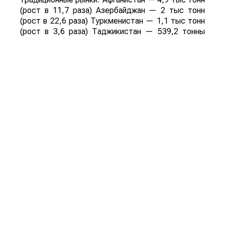
(рост в 11,7 раза) Азербайджан — 2 тыс тонн
(рост в 22,6 раза) Туркменистан — 1,1 тыс тонн
(рост в 3,6 раза) Таджикистан — 539,2 тонны
(рост в 23,4 раза) Польша — 462 тонны (рост в
21 раз).
Смотрите больше интересных агроновостей
Казахстана на нашем канале
telegram
, узнавайте
о важных событиях в
facebook
и подписывайтесь
на
youtube
канал и
instagram
.
Обсуждение