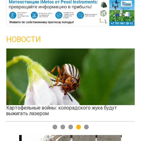
НОВОСТИ
Кы
се
Картофельные войны: колорадского жука будут
выжигать лазером
1
2
3
4
5