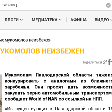
Рис 408 $
Пшеница 423 $
БЛОГИ
МЕДИАТЕКА
АФИША
ВИДЕО
ых мукомолов неизбежен
МУКОМОЛОВ НЕИЗБЕЖЕН
Картофельные
Кыргызстан 
Поделиться
войны: колорадского
Казахстан по темпам роста се
жука будут выжигать
хозяйства
лазером
Мукомолам Павлодарской области тяжел
конкурировать с аналогами из ближнег
зарубежья. Они просят дать возможност
закупать зерно автомобильным транспортом
сообщает
World
of
NAN
со ссылкой на НПП.
«Из существующих в Павлодарской области 1