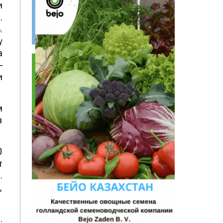
и
.
.
у
а
–
и
м
я
0
т
.
,
.