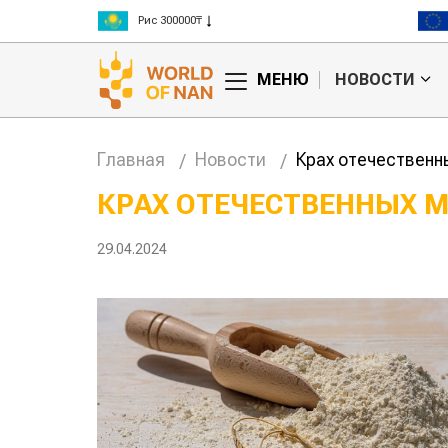
Рис 300000₸
Пшеница 3 класс 125000₸
МЕНЮ
НОВОСТИ
Главная
Новости
Крах отечественн
КРАХ ОТЕЧЕСТВЕННЫХ 
Китае может
Казахстанское
29.04.2024
цены на
сельхозсырье
используют для
производства
авиатоплива