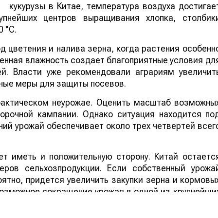
кукурузы в Китае, температура воздуха достигае
упнейших центров выращивания хлопка, столбик
 °C.
 цветения и налива зерна, когда растения особенн
шенная влажность создает благоприятные условия дл
ей. Власти уже рекомендовали аграриям увеличит
ные меры для защиты посевов.
 фактическом неурожае. Оценить масштаб возможны
борочной кампании. Однако ситуация находится по
ий урожай обеспечивает около трех четвертей всег
т иметь и положительную сторону. Китай остаетс
еров сельхозпродукции. Если собственный урожа
ятно, придется увеличить закупки зерна и кормовы
 возможное сокращение урожая в одной из крупнейши
ддержать мировые цены на зерно, что стане
ортеров.