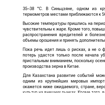
35–38 °C. В Синьцзяне, одном из кр
термометров местами приближаются к 50
Высокие температуры пришлись на период
чувствительны к жаре. Кроме того, повы
распространения вредителей и болезн
объемы орошения и принять дополнитель
Пока речь идет лишь о рисках, а не о
потерь удастся только после начала у
пристальным вниманием, поскольку осенн
производства зерна в Китае.
Для Казахстана развитие событий може
одним из крупнейших мировых импорт
окажется ниже ожидаемого, стране, веро
культур на внешних рынках. Кроме того,
аграрных стран мира способно по
дополнительным фактором в пользу эксп