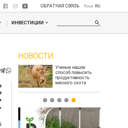
ОБРАТНАЯ СВЯЗЬ
Язык
RU
ИНВЕСТИЦИИ
НОВОСТИ
обошел
Ученые нашли
льского
способ повысить
продуктивность
мясного скота
о
о
ь
1
2
3
4
5
,
5