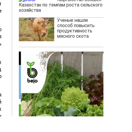
т
Казахстан по темпам роста сельского
хозяйства
и
Ученые нашли
способ повысить
о
продуктивность
мясного скота
я
ь
х
д
о
я
й
х
х
т