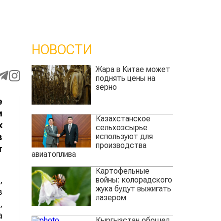
НОВОСТИ
Жара в Китае может
поднять цены на
зерно
е
и
Казахстанское
х
сельхозсырье
используют для
в
производства
т
авиатоплива
Картофельные
,
войны: колорадского
жука будут выжигать
в
лазером
,
а
Кыргызстан обошел