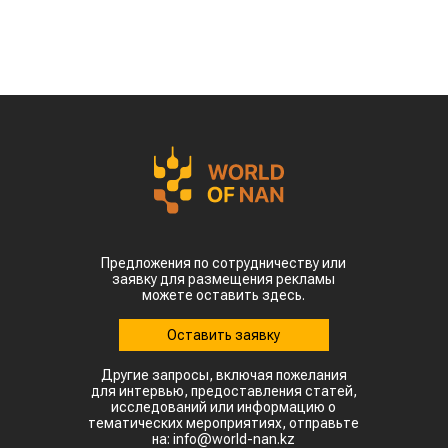
По данным Lsm.kz, этот объем сразу в 6,7 раза
превысил показатели аналогичного периода
прошлого года. Суммарная экспортная выручка
отечественных производителей приблизилась к
отметке в $35 млн.
Казахстанскую чечевицу активно закупают 23
страны мира. Ключевым торговым партнером
остается Турция, которая увеличила закупки в
пять раз и импортировала 63,4 тыс. тонн.
Главной сенсацией отчетного периода стал
рынок Китая. Если в прошлом году отгрузки туда
полностью отсутствовали, то за пять месяцев
текущего года КНР выкупила сразу 14,2 тыс.
тонн казахстанской чечевицы.
Высокую динамику спроса показывают и другие
традиционные рынки: Афганистан — 4,9 тыс
тонн (рост в 11,7 раза) Азербайджан — 2 тыс
тонн (рост в 22,6 раза) Туркменистан — 1,1 тыс
тонн (рост в 3,6 раза) Таджикистан — 539,2
тонны (рост в 23,4 раза) Польша — 462 тонны