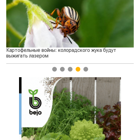
се
Картофельные войны: колорадского жука будут
выжигать лазером
1
2
3
4
5