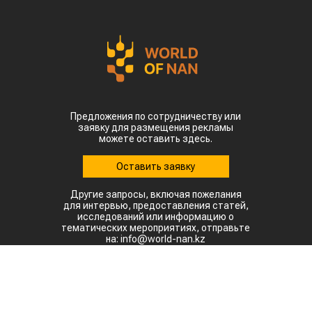
Предложения по сотрудничеству или
заявку для размещения рекламы
можете оставить здесь.
Оставить заявку
Другие запросы, включая пожелания
для интервью, предоставления статей,
исследований или информацию о
тематических мероприятиях, отправьте
на: info@world-nan.kz
©2022. Все права защищены.
При полном или частичном использовании материалов
ссылка на www.world-nan.kz обязательна.
Разработка сайтов в Астане