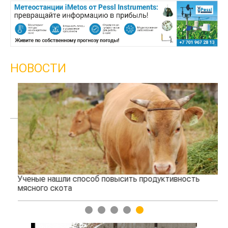
НОВОСТИ
Ученые нашли способ повысить продуктивность
Жа
мясного скота
1
2
3
4
5