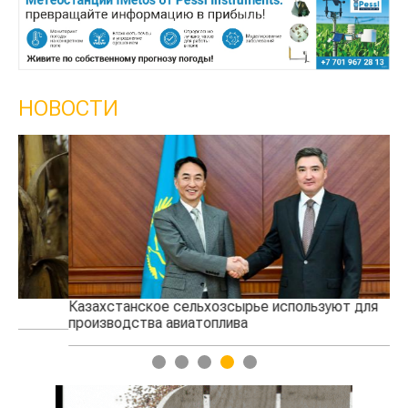
НОВОСТИ
Казахстанское сельхозсырье используют для
Ка
производства авиатоплива
вы
1
2
3
4
5