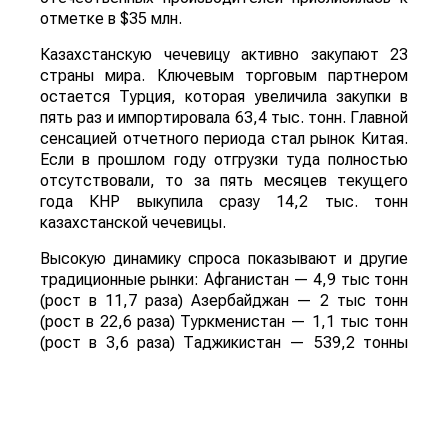
отметке в $35 млн.
Казахстанскую чечевицу активно закупают 23
страны мира. Ключевым торговым партнером
остается Турция, которая увеличила закупки в
пять раз и импортировала 63,4 тыс. тонн. Главной
сенсацией отчетного периода стал рынок Китая.
Если в прошлом году отгрузки туда полностью
отсутствовали, то за пять месяцев текущего
года КНР выкупила сразу 14,2 тыс. тонн
казахстанской чечевицы.
Высокую динамику спроса показывают и другие
традиционные рынки: Афганистан — 4,9 тыс тонн
(рост в 11,7 раза) Азербайджан — 2 тыс тонн
(рост в 22,6 раза) Туркменистан — 1,1 тыс тонн
(рост в 3,6 раза) Таджикистан — 539,2 тонны
(рост в 23,4 раза) Польша — 462 тонны (рост в
21 раз).
Смотрите больше интересных агроновостей