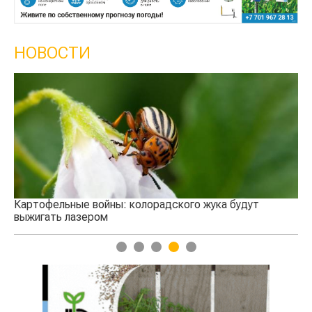
НОВОСТИ
Кыргызстан об
сельского хоз
ьные войны: колорадского жука будут
 лазером
1
2
3
4
5