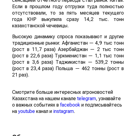
сенсацией отчетного периода стал рынок Китая.
Если в прошлом году отгрузки туда полностью
отсутствовали, то за пять месяцев текущего
года КНР выкупила сразу 14,2 тыс. тонн
казахстанской чечевицы.
Высокую динамику спроса показывают и другие
традиционные рынки: Афганистан — 4,9 тыс тонн
(рост в 11,7 раза) Азербайджан — 2 тыс тонн
(рост в 22,6 раза) Туркменистан — 1,1 тыс тонн
(рост в 3,6 раза) Таджикистан — 539,2 тонны
(рост в 23,4 раза) Польша — 462 тонны (рост в
21 раз).
Смотрите больше интересных агроновостей
Казахстана на нашем канале
telegram
, узнавайте
о важных событиях в
facebook
и подписывайтесь
на
youtube
канал и
instagram
.