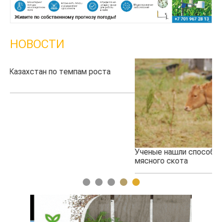
НОВОСТИ
Ученые нашли способ повысить продуктивность
Ж
мясного скота
1
2
3
4
5