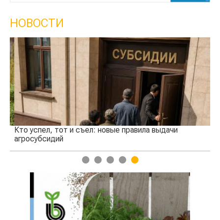
НОВОСТИ
Кто успел, тот и съел: новые правила выдачи
Ка
агросубсидий
пр
1
2
3
4
5