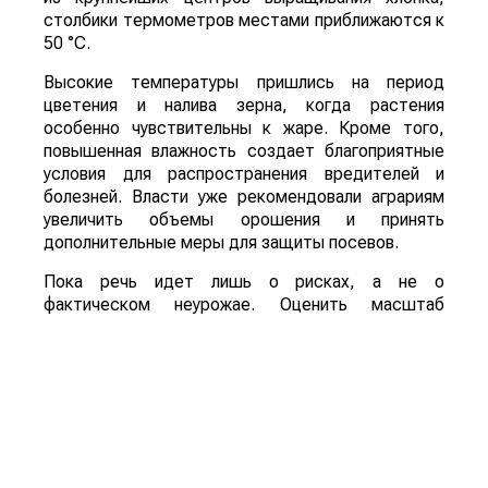
столбики термометров местами приближаются к
50 °C.
Высокие температуры пришлись на период
цветения и налива зерна, когда растения
особенно чувствительны к жаре. Кроме того,
повышенная влажность создает благоприятные
условия для распространения вредителей и
болезней. Власти уже рекомендовали аграриям
увеличить объемы орошения и принять
дополнительные меры для защиты посевов.
Пока речь идет лишь о рисках, а не о
фактическом неурожае. Оценить масштаб
возможных потерь удастся только после начала
уборочной кампании. Однако ситуация находится
под пристальным вниманием, поскольку осенний
урожай обеспечивает около трех четвертей
всего производства зерна в Китае.
Для Казахстана развитие событий может иметь
и положительную сторону. Китай остается одним