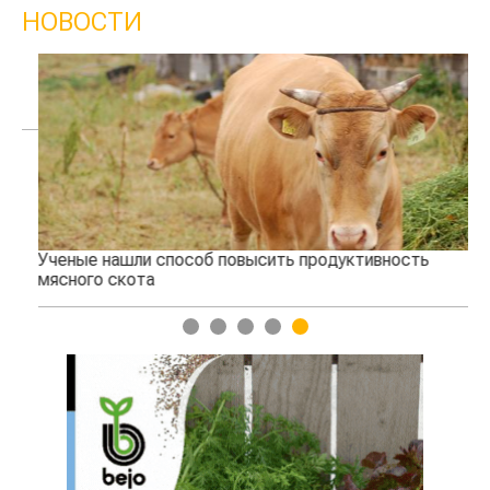
НОВОСТИ
Ученые нашли способ повысить продуктивность
Жа
мясного скота
1
2
3
4
5