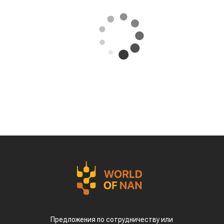
ЭКСПОРТЕ ЧЕЧЕВИЦЫ
07.08.2026
Поделиться
За первые пять месяцев этого года аграрии
Казахстана совершили масштабный прорыв
на мировом рынке зернобобовых, продав за
рубеж более 93 тыс тонн чечевицы,
сообщает
World
of
NAN
.
По данным Lsm.kz, этот объем сразу в 6,7 раза
превысил показатели аналогичного периода
прошлого года. Суммарная экспортная выручка
отечественных производителей приблизилась к
отметке в $35 млн.
Казахстанскую чечевицу активно закупают 23
страны мира. Ключевым торговым партнером
остается Турция, которая увеличила закупки в
пять раз и импортировала 63,4 тыс. тонн.