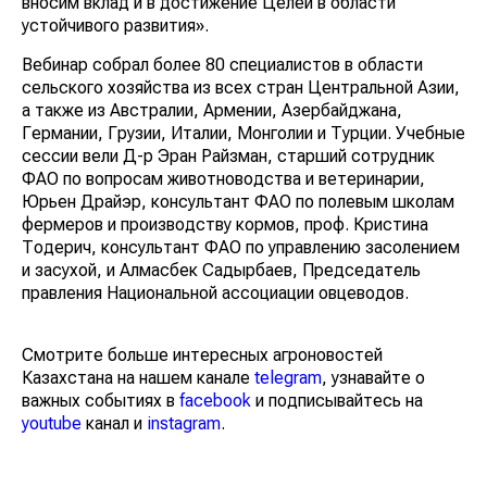
вносим вклад и в достижение Целей в области
устойчивого развития».
Вебинар собрал более 80 специалистов в области
сельского хозяйства из всех стран Центральной Азии,
а также из Австралии, Армении, Азербайджана,
Германии, Грузии, Италии, Монголии и Турции. Учебные
сессии вели Д-р Эран Райзман, старший сотрудник
ФАО по вопросам животноводства и ветеринарии,
Юрьен Драйэр, консультант ФАО по полевым школам
фермеров и производству кормов, проф. Кристина
Тодерич, консультант ФАО по управлению засолением
и засухой, и Алмасбек Садырбаев, Председатель
правления Национальной ассоциации овцеводов.
Смотрите больше интересных агроновостей
Казахстана на нашем канале
telegram
, узнавайте о
важных событиях в
facebook
и подписывайтесь на
youtube
канал и
instagram
.