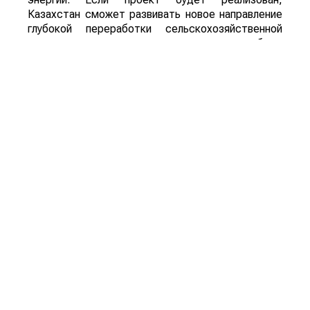
Казахстан сможет развивать новое направление
глубокой переработки сельскохозяйственной
продукции, одновременно расширяя рынок сбыта
сырья и внедряя технологии «зеленой»
экономики.
Для справки: Sustainable Aviation Fuel (SAF) –
экологически чистое авиационное топливо,
которое производится из возобновляемого
сырья, включая сельскохозяйственную
продукцию и органические отходы. Его
использование позволяет значительно сократить
углеродный след авиации по сравнению с
традиционным авиационным керосином.
Смотрите больше интересных агроновостей
Казахстана на нашем канале
telegram
, узнавайте
о важных событиях в
facebook
и подписывайтесь
на
youtube
канал и
instagram
.