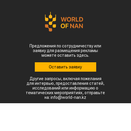
Предложения по сотрудничеству или
заявку для размещения рекламы
можете оставить здесь.
Оставить заявку
Другие запросы, включая пожелания
для интервью, предоставления статей,
исследований или информацию о
тематических мероприятиях, отправьте
на: info@world-nan.kz
©2022. Все права защищены.
При полном или частичном использовании материалов
ссылка на www.world-nan.kz обязательна.
Разработка сайтов в Астане