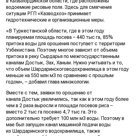
в Кызылординской области, где расположены
водоемкие рисовые поля. Здесь для смягчения
ситуации РГП «Казводхоз» принимает
гидротехнические и организационные меры.
«В Туркестанской области, где в этом году
планируемая площадь посева – 440 тыс га, 85%
притока воды для орошения поступает с территории
Узбекистана. Поэтому многое зависит от объема
притока в реку Сырдарья по межгосударственным
каналам Достык, Зах, Ханым. Нужно учитывать и то,
что объем Шардаринскоговодохранилища в этом году
меньше на 550 млн м3 по сравнению с прошлым
годом», – добавил глава минэкологии.
Вместе с тем, заявки по орошению от
канала Достык увеличились, так как в этом году более
чем в 2 раза выросли и площади посевов риса –
вместо 2 тыс га посеяно 4,7 тыс га. Это
дополнительно требует 100 млн м3 воды. Поэтому в
мае был запущен канал машинной подачи воды
из Шардаринского водохранилища, также