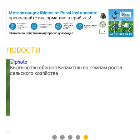
НОВОСТИ
Кыргызстан обошел Казахстан по темпам роста
Ка
сельского хозяйства
эк
1
2
3
4
5