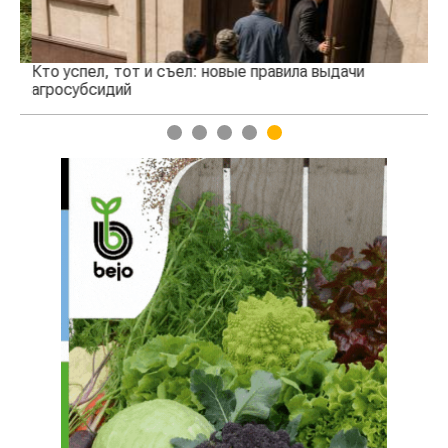
Кто успел, тот и съел: новые правила выдачи
Ка
агросубсидий
пр
1
2
3
4
5