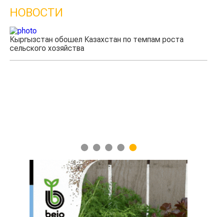
НОВОСТИ
Кыргызстан обошел Казахстан по темпам роста
Ка
сельского хозяйства
эк
1
2
3
4
5