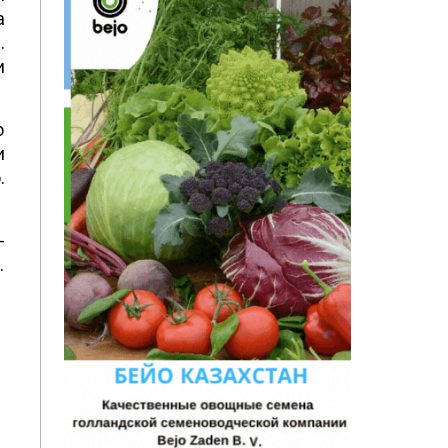
а
.
и
о
и
.
-
.