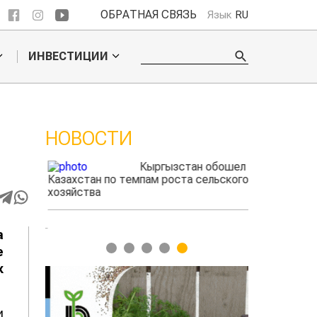
ОБРАТНАЯ СВЯЗЬ
Язык
RU
ИНВЕСТИЦИИ
НОВОСТИ
ые
Кыргызстан обошел
радского
Казахстан по темпам роста сельского
фермеры зар
выжигать
хозяйства
экспорте че
а
1
2
3
4
5
е
к
и