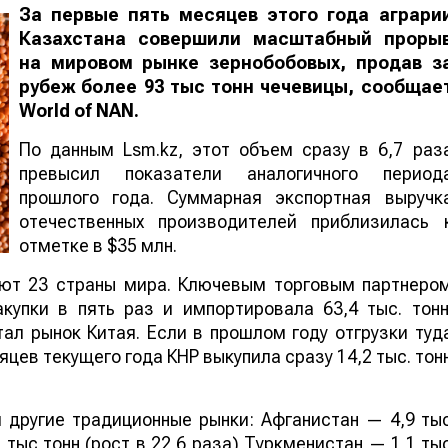
За первые пять месяцев этого года аграри
Казахстана совершили масштабный проры
на мировом рынке зернобобовых, продав з
рубеж более 93 тыс тонн чечевицы, сообщае
World
of
NAN
.
По данным Lsm.kz, этот объем сразу в 6,7 раз
превысил показатели аналогичного период
прошлого года. Суммарная экспортная выручк
отечественных производителей приблизилась 
отметке в $35 млн.
ают 23 страны мира. Ключевым торговым партнеро
купки в пять раз и импортировала 63,4 тыс. тонн
ал рынок Китая. Если в прошлом году отгрузки туд
яцев текущего года КНР выкупила сразу 14,2 тыс. тон
 другие традиционные рынки: Афганистан — 4,9 ты
 тыс тонн (рост в 22,6 раза) Туркменистан — 1,1 ты