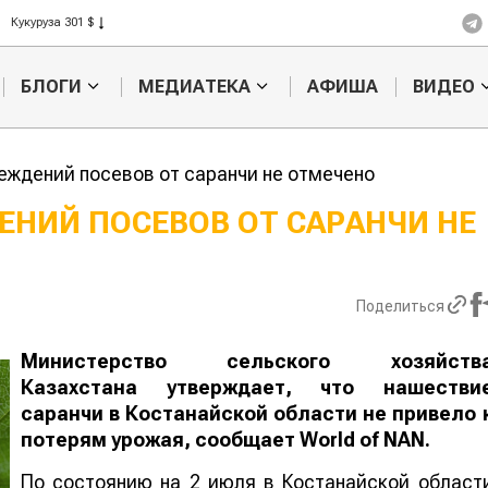
Кукуруза 301 $
Рис 408 $
Пшеница 423 $
БЛОГИ
МЕДИАТЕКА
АФИША
ВИДЕО
еждений посевов от саранчи не отмечено
НИЙ ПОСЕВОВ ОТ САРАНЧИ НЕ
Казахстанское
Картофельн
сельхозсырье
войны: коло
используют для
жука будут 
Поделиться
производства
лазером
лива
Министерство сельского хозяйств
Казахстана утверждает, что нашестви
саранчи в Костанайской области не привело 
потерям урожая, сообщает
World
of
NAN
.
По состоянию на 2 июля в Костанайской област