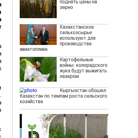
поднять цены на
и
зерно
в
а
т
Казахстанское
сельхозсырье
используют для
производства
а
авиатоплива
а
Картофельные
а
войны: колорадского
к
жука будут выжигать
лазером
м
Кыргызстан обошел
.
Казахстан по темпам роста сельского
хозяйства
а
н
с
с