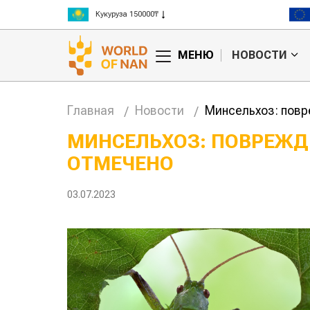
Кукуруза 150000₸
Рис 300000₸
Пшеница 3 класс 125000₸
МЕНЮ
НОВОСТИ
Главная
Новости
Минсельхоз: повр
МИНСЕЛЬХОЗ: ПОВРЕЖДЕ
ОТМЕЧЕНО
анские
Жара в Китае может
млн на
поднять цены на
зерно
03.07.2023
авиатоп