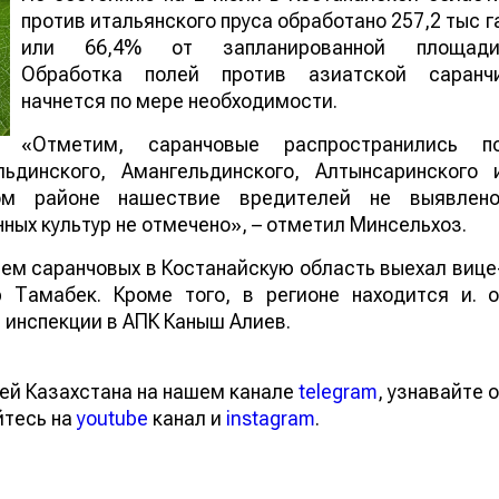
против итальянского пруса обработано 257,2 тыс г
или 66,4% от запланированной площади
Обработка полей против азиатской саранч
начнется по мере необходимости.
«Отметим, саранчовые распространились п
ьдинского, Амангельдинского, Алтынсаринского 
ом районе нашествие вредителей не выявлено
ых культур не отмечено», – отметил Минсельхоз.
ем саранчовых в Костанайскую область выехал вице
 Тамабек. Кроме того, в регионе находится и. о
 инспекции в АПК Каныш Алиев.
ей Казахстана на нашем канале
telegram
, узнавайте о
йтесь на
youtube
канал и
instagram
.