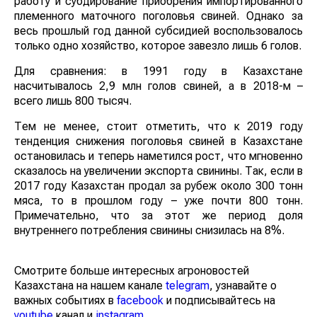
работу и субдирование приобрения импортированного
племенного маточного поголовья свиней. Однако за
весь прошлый год данной субсидией воспользовалось
только одно хозяйство, которое завезло лишь 6 голов.
Для сравнения: в 1991 году в Казахстане
насчитывалось 2,9 млн голов свиней, а в 2018-м –
всего лишь 800 тысяч.
Тем не менее, стоит отметить, что к 2019 году
тенденция снижения поголовья свиней в Казахстане
остановилась и теперь наметился рост, что мгновенно
сказалось на увеличении экспорта свинины. Так, если в
2017 году Казахстан продал за рубеж около 300 тонн
мяса, то в прошлом году – уже почти 800 тонн.
Примечательно, что за этот же период доля
внутреннего потребления свинины снизилась на 8%.
Смотрите больше интересных агроновостей
Казахстана на нашем канале
telegram
, узнавайте о
важных событиях в
facebook
и подписывайтесь на
youtube
канал и
instagram
.