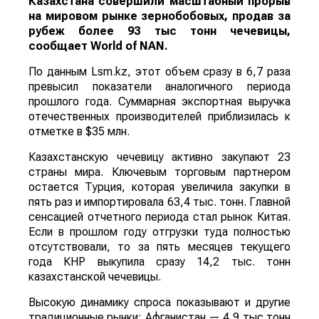
Казахстана совершили масштабный прорыв
на мировом рынке зернобобовых, продав за
рубеж более 93 тыс тонн чечевицы,
сообщает
World
of
NAN
.
По данным Lsm.kz, этот объем сразу в 6,7 раза
превысил показатели аналогичного периода
прошлого года. Суммарная экспортная выручка
отечественных производителей приблизилась к
отметке в $35 млн.
Казахстанскую чечевицу активно закупают 23
страны мира. Ключевым торговым партнером
остается Турция, которая увеличила закупки в
пять раз и импортировала 63,4 тыс. тонн. Главной
сенсацией отчетного периода стал рынок Китая.
Если в прошлом году отгрузки туда полностью
отсутствовали, то за пять месяцев текущего
года КНР выкупила сразу 14,2 тыс. тонн
казахстанской чечевицы.
Высокую динамику спроса показывают и другие
традиционные рынки: Афганистан — 4,9 тыс тонн