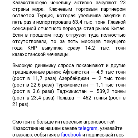
За первые пять месяцев этого года аграрии
Казахстана совершили масштабный прорыв
на мировом рынке зернобобовых, продав за
рубеж более 93 тыс тонн чечевицы,
сообщает
World
of
NAN
.
По данным Lsm.kz, этот объем сразу в 6,7 раза
превысил показатели аналогичного периода
прошлого года. Суммарная экспортная выручка
отечественных производителей приблизилась к
отметке в $35 млн.
Казахстанскую чечевицу активно закупают 23
страны мира. Ключевым торговым партнером
остается Турция, которая увеличила закупки в
пять раз и импортировала 63,4 тыс. тонн. Главной
сенсацией отчетного периода стал рынок Китая.
Если в прошлом году отгрузки туда полностью
отсутствовали, то за пять месяцев текущего
года КНР выкупила сразу 14,2 тыс. тонн
казахстанской чечевицы.