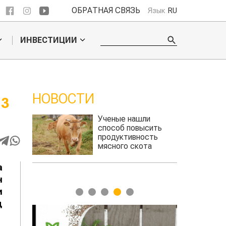
ОБРАТНАЯ СВЯЗЬ
Язык
RU
ИНВЕСТИЦИИ
НОВОСТИ
 3
ли
Кто успел, тот и
сить
съел: новые правила
сть
выдачи агросубсидий
та
авиатоплива
а
н
и
1
2
3
4
5
д