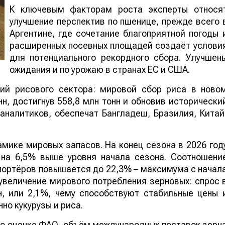
К ключевым факторам роста эксперты относя
улучшение перспектив по пшенице, прежде всего 
Аргентине, где сочетание благоприятной погоды 
расширенных посевных площадей создаёт услови
для потенциального рекордного сбора. Улучшен
ожидания и по урожаю в странах ЕС и США.
ий рисового сектора: мировой сбор риса в ново
нн, достигнув 558,8 млн тонн и обновив исторически
аналитиков, обеспечат Бангладеш, Бразилия, Китай
мике мировых запасов. На конец сезона в 2026 год
о на 6,5% выше уровня начала сезона. Соотношени
портёров повышается до 22,3% – максимума с начал
увеличение мирового потребления зерновых: спрос 
н, или 2,1%, чему способствуют стабильные цены 
но кукурузы и риса.
По оценке ФАО, объём международных поставок зерн