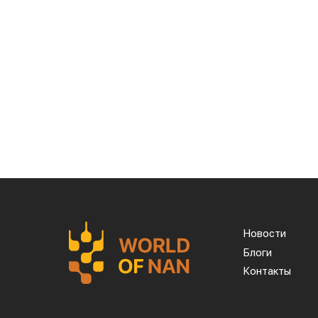
министра Олжаса Бектенова с основателе
Питером Ли.
Ключевая идея проекта – создание
производству устойчивого авиационно
сельскохозяйственное сырье, которо
страны.
Пилотной площадкой для реализации 
использования возобновляемых источнико
сможет развивать новое направление глу
одновременно расширяя рынок сбыта сыр
Для справки: Sustainable Aviation Fuel