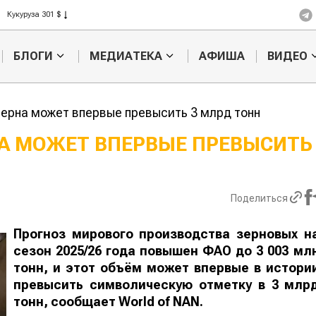
Рис 408 $
Пшеница 423 $
БЛОГИ
МЕДИАТЕКА
АФИША
ВИДЕО
ерна может впервые превысить 3 млрд тонн
А МОЖЕТ ВПЕРВЫЕ ПРЕВЫСИТЬ
Кыргызстан обошел
Ученые наш
ан по темпам роста сельского
способ повы
ва
продуктивно
Поделиться
мясного ско
Прогноз мирового производства зерновых н
сезон 2025/26 года повышен ФАО до 3 003 мл
тонн, и этот объём может впервые в истори
превысить символическую отметку в 3 млр
тонн, сообщает
World
of
NAN
.