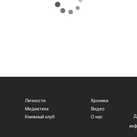
предусматривает создание полног
производственного цикла – от выращивани
сырья до выпуска готового топлива дл
авиации, сообщает
World
of
NAN
.
Эту инициативу обсудили на встрече премьер
м гонконгской компании Full Vision Capital докторо
 в Казахстане интегрированной экосистемы п
го топлива. Для этого планируется использоват
е будет выращиваться и перерабатываться внутр
проекта может стать город Алатау. эффективног
в энергии. Если проект будет реализован, Казахста
бокой переработки сельскохозяйственной продукции
ья и внедряя технологии «зеленой» экономики.
 (SAF) – экологически чистое авиационное топливо