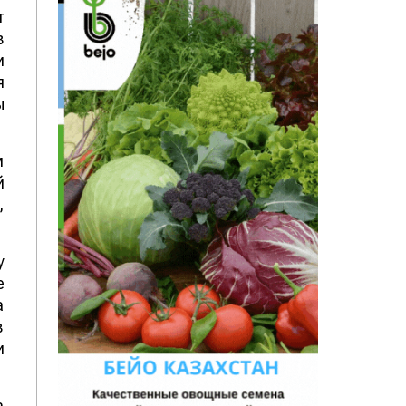
т
в
и
я
ы
м
й
,
у
е
а
в
и
а