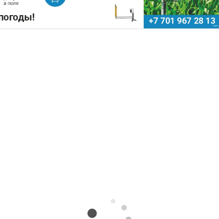
ОЗСЫРЬЕ ИСПОЛЬЗУЮТ ДЛЯ
ПЛИВА
Поделиться
Казахстан может освоить производств
экологически чистого авиационного топлив
(Sustainable Aviation Fuel, SAF) и
сельскохозяйственного сырья. Проек