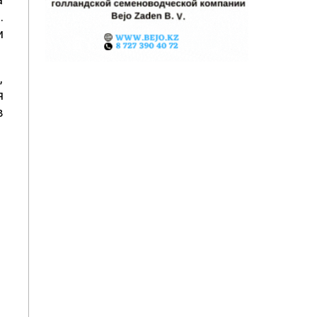
.
и
,
я
в