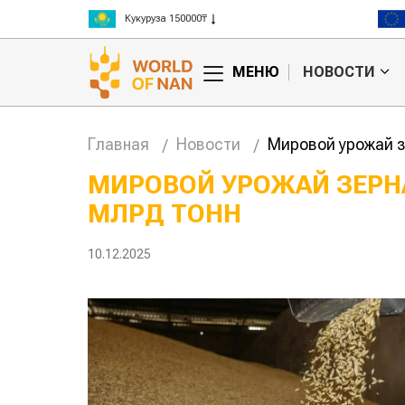
Рис 300000₸
Пшеница 3 класс 125000₸
МЕНЮ
НОВОСТИ
Главная
Новости
Мировой урожай з
МИРОВОЙ УРОЖАЙ ЗЕРН
МЛРД ТОНН
анское
Картофельные
сырье
войны: колорадского
Казахст
уют для
жука будут выжигать
хозяйст
10.12.2025
дства
лазером