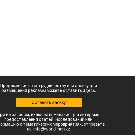
о
Кыргызстан обошел
я
Казахстан по темпам роста сельского
я
хозяйства
Ученые нашли
способ повысить
-
продуктивность
м
мясного скота
Кто успел, тот и
о
съел: новые правила
выдачи агросубсидий
ь
и
о
н
,
,