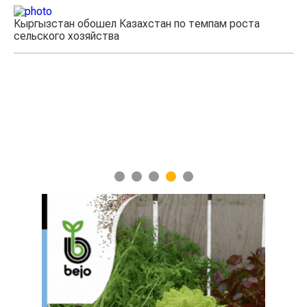
Кыргызстан обошел Казахстан по темпам роста
сельского хозяйства
Уч
мя
1
2
3
4
5