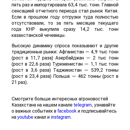
пять раз и импортировала 63,4 тыс. тонн. Главной
сенсацией отчетного периода стал рынок Китая.
Если в прошлом году отгрузки туда полностью
отсутствовали, то за пять месяцев текущего
года КНР выкупила сразу 14,2 тыс. тонн
казахстанской чечевицы.
Высокую динамику спроса показывают и другие
традиционные рынки: Афганистан — 4,9 тыс тонн
(рост в 11,7 раза) Азербайджан — 2 тыс тонн
(рост в 22,6 раза) Туркменистан — 1,1 тыс тонн
(рост в 3,6 раза) Таджикистан — 539,2 тонны
(рост в 23,4 раза) Польша — 462 тонны (рост в
21 раз).
Смотрите больше интересных агроновостей
Казахстана на нашем канале
telegram
, узнавайте
о важных событиях в
facebook
и подписывайтесь
на
youtube
канал и
instagram
.