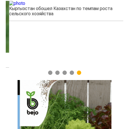
Кыргызстан обошел Казахстан по темпам роста
Ка
сельского хозяйства
эк
1
2
3
4
5