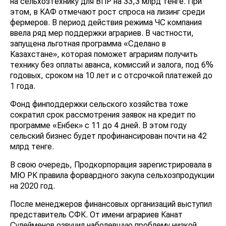
на сельхозтехнику для ВПР на 33,3 млрд тенге. При
этом, в КАФ отмечают рост спроса на лизинг среди
фермеров. В период действия режима ЧС компания
ввела ряд мер поддержки аграриев. В частности,
запущена льготная программа «Сделано в
Казахстане», которая поможет аграриям получить
технику без оплаты аванса, комиссий и залога, под 6%
годовых, сроком на 10 лет и с отсрочкой платежей до
1 года.
Фонд финподдержки сельского хозяйства тоже
сократил срок рассмотрения заявок на кредит по
программе «Енбек» с 11 до 4 дней. В этом году
сельский бизнес будет профинансирован почти на 42
млрд тенге.
В свою очередь, Продкорпорация зарегистрировала в
МЮ РК правила форвардного закупа сельхозпродукции
на 2020 год.
После менеджеров финансовых организаций выступил
представитель СФК. От имени аграриев Канат
Сулейменов озвучил наболевшую проблему низкой